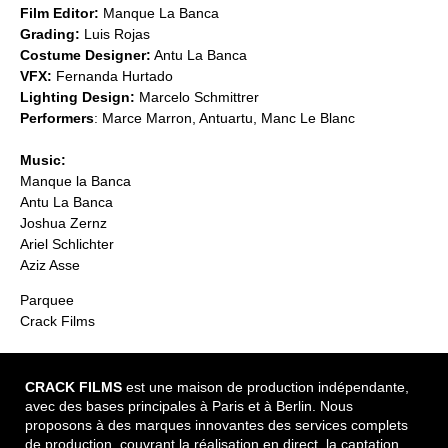
Film Editor:
Manque La Banca
Grading:
Luis Rojas
Costume Designer:
Antu La Banca
VFX:
Fernanda Hurtado
Lighting Design:
Marcelo Schmittrer
Performers
: Marce Marron, Antuartu, Manc Le Blanc
Music:
Manque la Banca
Antu La Banca
Joshua Zernz
Ariel Schlichter
Aziz Asse
Parquee
Crack Films
CRACK FILMS
est une maison de production indépendante,
avec des bases principales à Paris et à Berlin. Nous
proposons à des marques innovantes des services complets
de production, couvrant la réalisation en direct, la captation